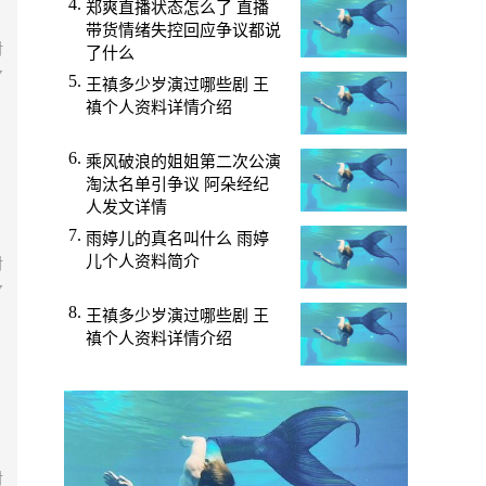
郑爽直播状态怎么了 直播
带货情绪失控回应争议都说
对
了什么
多
王禛多少岁演过哪些剧 王
禛个人资料详情介绍
乘风破浪的姐姐第二次公演
淘汰名单引争议 阿朵经纪
人发文详情
雨婷儿的真名叫什么 雨婷
儿个人资料简介
对
多
王禛多少岁演过哪些剧 王
禛个人资料详情介绍
对