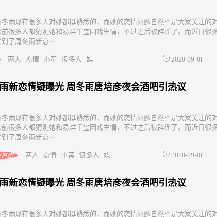
周冬雨现在很多人对她都挺熟悉的，而她的恋情问题自然也是大家关注的
此前很多人都猜测她和易烊千玺因戏生情，不过之后被辟谣了。而近日很
到了周冬雨新恋···
两人
恋情
小黄
很多人
媒
2020-09-01
雨新恋情疑曝光 周冬雨唐培彦夜会酒吧引热议
周冬雨现在很多人对她都挺熟悉的，而她的恋情问题自然也是大家关注的
此前很多人都猜测她和易烊千玺因戏生情，不过之后被辟谣了。而近日很
到了周冬雨新恋···
两人
恋情
小黄
很多人
媒
2020-09-01
栏目剧
雨新恋情疑曝光 周冬雨唐培彦夜会酒吧引热议
周冬雨现在很多人对她都挺熟悉的，而她的恋情问题自然也是大家关注的