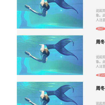
说起
象。
人注意
网红
周冬
说起
象。
人注意
普法
周冬
说起