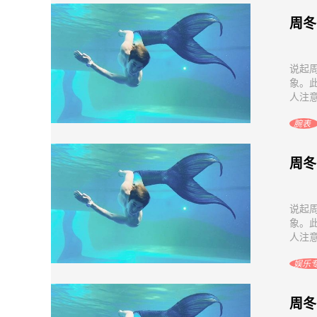
周冬
说起
象。
人注意
腕表
周冬
说起
象。
人注意
娱乐
周冬