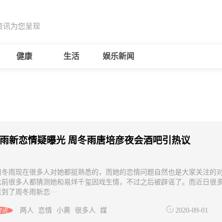
资讯为您呈现
健康
生活
娱乐新闻
雨新恋情疑曝光 周冬雨唐培彦夜会酒吧引热议
周冬雨现在很多人对她都挺熟悉的，而她的恋情问题自然也是大家关注的
此前很多人都猜测她和易烊千玺因戏生情，不过之后被辟谣了。而近日很
到了周冬雨新恋···
两人
恋情
小黄
很多人
媒
2020-09-01
资讯