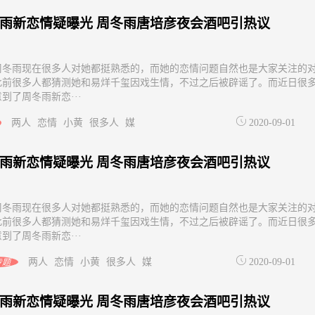
雨新恋情疑曝光 周冬雨唐培彦夜会酒吧引热议
周冬雨现在很多人对她都挺熟悉的，而她的恋情问题自然也是大家关注的
此前很多人都猜测她和易烊千玺因戏生情，不过之后被辟谣了。而近日很
到了周冬雨新恋···
两人
恋情
小黄
很多人
媒
2020-09-01
雨新恋情疑曝光 周冬雨唐培彦夜会酒吧引热议
周冬雨现在很多人对她都挺熟悉的，而她的恋情问题自然也是大家关注的
此前很多人都猜测她和易烊千玺因戏生情，不过之后被辟谣了。而近日很
到了周冬雨新恋···
两人
恋情
小黄
很多人
媒
2020-09-01
专题
雨新恋情疑曝光 周冬雨唐培彦夜会酒吧引热议