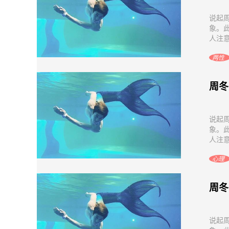
说起
象。
人注意
两性
周冬
说起
象。
人注意
心理
周冬
说起