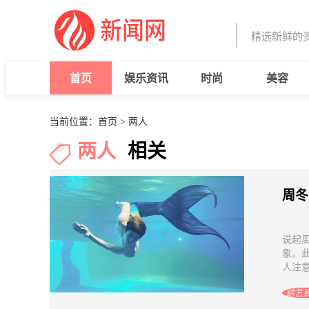
精选新鲜的
首页
娱乐资讯
时尚
美容
当前位置：
首页
> 两人
两人
相关
周冬
说起
象。
人注意
综艺