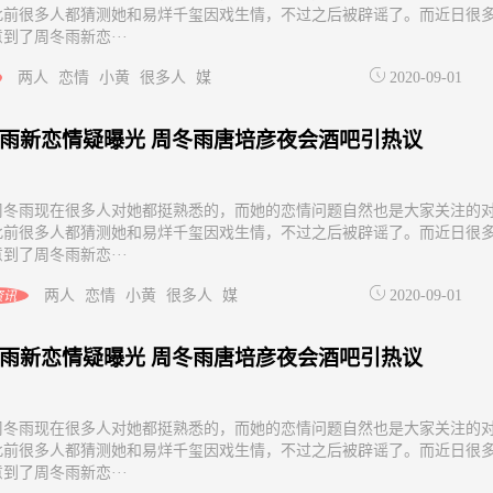
此前很多人都猜测她和易烊千玺因戏生情，不过之后被辟谣了。而近日很
到了周冬雨新恋···
两人
恋情
小黄
很多人
媒
2020-09-01
雨新恋情疑曝光 周冬雨唐培彦夜会酒吧引热议
周冬雨现在很多人对她都挺熟悉的，而她的恋情问题自然也是大家关注的
此前很多人都猜测她和易烊千玺因戏生情，不过之后被辟谣了。而近日很
到了周冬雨新恋···
两人
恋情
小黄
很多人
媒
2020-09-01
资讯
雨新恋情疑曝光 周冬雨唐培彦夜会酒吧引热议
周冬雨现在很多人对她都挺熟悉的，而她的恋情问题自然也是大家关注的
此前很多人都猜测她和易烊千玺因戏生情，不过之后被辟谣了。而近日很
到了周冬雨新恋···