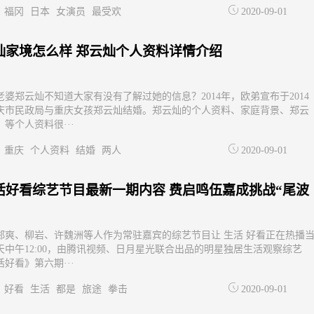
福冈
日本
女演员
最受欢
2020-09-01
灿家境怎么样 郑云灿个人资料详情介绍
老婆郑云灿不知道大家有没有了解过她的信息？2014年，欧弟宣布于2014
庆市民政局与重庆女孩郑云灿结婚。郑云灿的个人资料、家庭背景、郑云
等个人资料很···
重庆
个人资料
结婚
两人
2020-09-01
活好看综艺节目最新一期内容 费启鸣伍嘉成挑战“尾波
郑爽、柳岩、许魏洲等人作为常驻嘉宾的综艺节目让 生活 好看正在热播
天中午12:00，由腾讯视频、日月星光联合出品的明星独居生活观察综艺
好看》第六期···
好看
生活
都是
旅途
拳击
2020-09-01