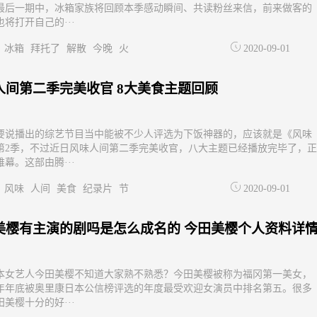
最后一期中，冰箱家族将回顾本季感动瞬间、共读粉丝来信，前来做客的
将打开自己的···
冰箱
拜托了
解散
今晚
火
2020-09-01
人间第二季完美收官 8大美食主题回顾
要说播出的综艺节目当中能被不少人评选为下饭神器的，应该就是《风味
第2季，不过近日风味人间第二季完美收官，八大主题已经播放完毕了，正
幕。这部由腾···
风味
人间
美食
纪录片
节
2020-09-01
美樱有主演的剧吗是怎么成名的 今田美樱个人资料详
本女艺人今田美樱不知道大家熟不熟悉？今田美樱被称为福冈第一美女，
19年年底被奥里康日本公信榜评选的年度最受欢迎女演员中排名第五。很多
美樱十分的好···