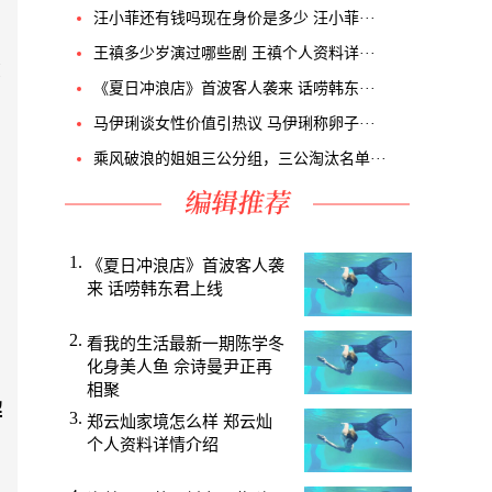
汪小菲还有钱吗现在身价是多少 汪小菲···
王禛多少岁演过哪些剧 王禛个人资料详···
在
《夏日冲浪店》首波客人袭来 话唠韩东···
马伊琍谈女性价值引热议 马伊琍称卵子···
乘风破浪的姐姐三公分组，三公淘汰名单···
《夏日冲浪店》首波客人袭
来 话唠韩东君上线
看我的生活最新一期陈学冬
化身美人鱼 佘诗曼尹正再
相聚
解
郑云灿家境怎么样 郑云灿
个人资料详情介绍