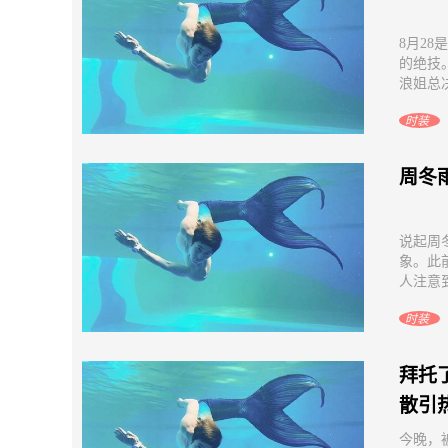
8月2
的绝技
浪姐总决
时装
周冬
说起周
象。此
人注意到
时装
拜托
散引
今晚，