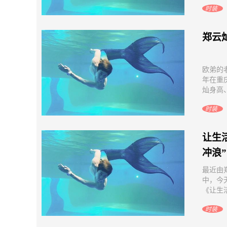
时装
郑云
欧弟的
年在重
灿身高、
时装
让生
冲浪”
最近由
中，今
《让生活
时装