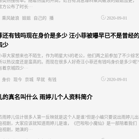
各类热搜榜单。随着热度的升高，近日有消息爆料乘风破浪的姐姐加更，
方公布了时长···
乘风破浪
姐姐
自己的
播
2020-09-01
菲还有钱吗现在身价是多少 汪小菲被曝早已不是曾经
四少
小菲大家想来也不陌生，作为明星大S的老公，他们两之前参加了不少综
所以热议度还是蛮高的。而现在很多人好奇汪小菲还有钱吗身价是多少呢?
着京城四少···
身价
现今
京城
早就
有钱
2020-09-01
儿的真名叫什么 雨婷儿个人资料简介
员雨婷儿估计很多人第一反映就是这个人是谁?但是小编只要说出雨婷儿出
电视剧，大家应该就知道雨婷儿是谁，《巴啦啦小魔仙》是一部陪着我们
视剧，她演的···