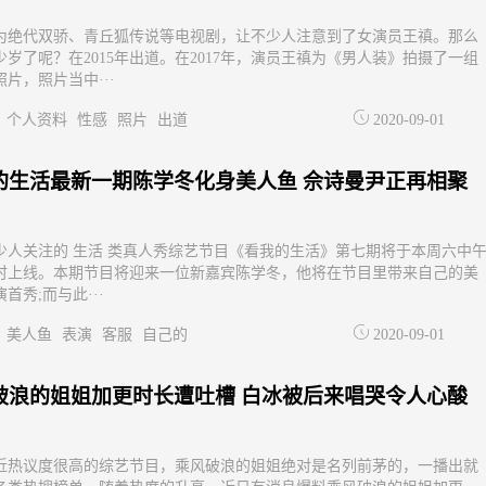
为绝代双骄、青丘狐传说等电视剧，让不少人注意到了女演员王禛。那么
少岁了呢？在2015年出道。在2017年，演员王禛为《男人装》拍摄了一组
片，照片当中···
个人资料
性感
照片
出道
2020-09-01
的生活最新一期陈学冬化身美人鱼 佘诗曼尹正再相聚
少人关注的 生活 类真人秀综艺节目《看我的生活》第七期将于本周六中
准时上线。本期节目将迎来一位新嘉宾陈学冬，他将在节目里带来自己的美
首秀;而与此···
美人鱼
表演
客服
自己的
2020-09-01
破浪的姐姐加更时长遭吐槽 白冰被后来唱哭令人心酸
近热议度很高的综艺节目，乘风破浪的姐姐绝对是名列前茅的，一播出就