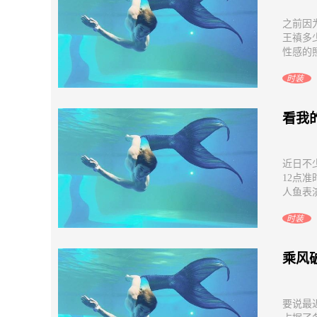
之前因
王禛多
性感的照
时装
看我
近日不
12点
人鱼表演
时装
乘风
要说最