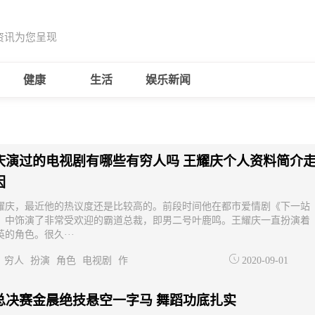
资讯为您呈现
健康
生活
娱乐新闻
庆演过的电视剧有哪些有穷人吗 王耀庆个人资料简介
因
耀庆，最近他的热议度还是比较高的。前段时间他在都市爱情剧《下一站
》中饰演了非常受欢迎的霸道总裁，即男二号叶鹿鸣。王耀庆一直扮演着
的角色。很久···
穷人
扮演
角色
电视剧
作
2020-09-01
总决赛金晨绝技悬空一字马 舞蹈功底扎实