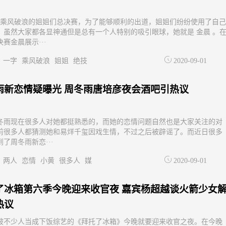
8是乘风破浪的姐姐们总决赛，为了能够顺利的出道，姐姐们纷纷使用了自己
。虽然大家都各显神通但是总有一个人特别的吸引眼球，她就是 金晨 。
赛金晨展示···
一字
乘风破浪
姐姐
绝技
2020-09-01
雨新恋情疑曝光 周冬雨唐培彦夜会酒吧引热议
冬雨现在很多人对她都挺熟悉的，而她的恋情问题自然也是大家关注的对
前很多人都猜测她和易烊千玺因戏生情，不过之后被辟谣了。而近日很多
了周冬雨新恋···
两人
恋情
小黄
很多人
媒
2020-09-01
了冰箱第六季今晚迎来收官夜 嘉宾杨超越谈火箭少女
热议
被不少人当成下饭综艺的《拜托了冰箱》今晚就要迎来收官之夜。在今晚