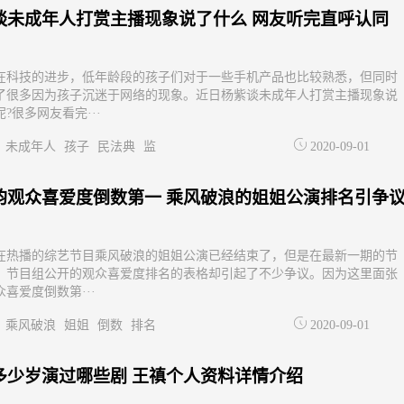
谈未成年人打赏主播现象说了什么 网友听完直呼认同
在科技的进步，低年龄段的孩子们对于一些手机产品也比较熟悉，但同时
了很多因为孩子沉迷于网络的现象。近日杨紫谈未成年人打赏主播现象说
?很多网友看完···
未成年人
孩子
民法典
监
2020-09-01
韵观众喜爱度倒数第一 乘风破浪的姐姐公演排名引争
在热播的综艺节目乘风破浪的姐姐公演已经结束了，但是在最新一期的节
，节目组公开的观众喜爱度排名的表格却引起了不少争议。因为这里面张
喜爱度倒数第···
乘风破浪
姐姐
倒数
排名
2020-09-01
多少岁演过哪些剧 王禛个人资料详情介绍