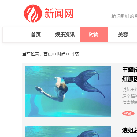
精选新鲜的
首页
娱乐资讯
时尚
美容
当前位置：
首页
>>
时尚
>>
时装
王耀
红原
说起王
是幸福
社会精英
时装
浪姐