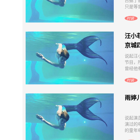
占据了
只是等官
时装
汪小
京城
说起汪
节目，
曾经他有
时装
雨婷
说起演
演过的
的童年电