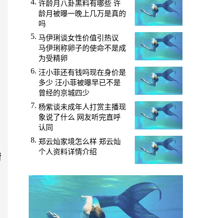
许龄月八卦黑料有哪些 许
龄月被曝一晚上几万是真的
吗
马伊琍谈女性价值引热议
马伊琍称卵子的使命不是成
为受精卵
汪小菲还有钱吗现在身价是
多少 汪小菲被曝早已不是
曾经的京城四少
杨紫谈未成年人打赏主播现
象说了什么 网友听完直呼
认同
郑云灿家境怎么样 郑云灿
个人资料详情介绍
情