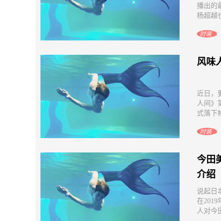
播出的
杨超越也
时装
风味
近日，
人间》
式落下帷
时装
今田
介绍
说起日
在20
人对今田