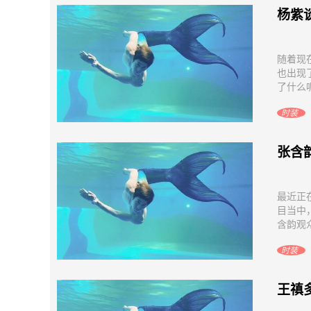
杨紫
随着现
也出现
了什么呢
时装
张含
最近正
目当中
含韵观众
时装
王禛