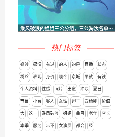
乘风破浪的姐姐三公分组，三公淘汰名单···
婚纱
感情
有过
的人
的是
直播
状态
粉丝
表现
身价
现今
京城
早就
有钱
个人资料
性感
照片
出道
冲浪
夏日
节目
小费
客人
女性
卵子
受精卵
价值
当
大
这一
乘风破浪
姐姐
曲目
老年
店长
本季
服务
忘不
女演员
都会
经