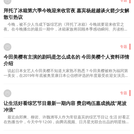
专题
拜托了冰箱第六季今晚迎来收官夜 嘉宾杨超越谈火箭少女解
散引热议
今晚，被不少人当成下饭综艺的《拜托了冰箱》今晚就要迎来收官之
夜。在今晚播出的最后一期中，冰箱家族将回顾本季感动瞬间、共读粉丝
来信，前来做客的杨超越也将打开自己的冰...
专题
今田美樱有主演的剧吗是怎么成名的 今田美樱个人资料详情
介绍
说起日本女艺人今田美樱不知道大家熟不熟悉？今田美樱被称为福冈第
一美女，在2019年年底被奥里康日本公信榜评选的年度最受欢迎女演员中
排名第五。很多人对今田美樱十分的好奇，...
专题
让生活好看综艺节目最新一期内容 费启鸣伍嘉成挑战“尾波
冲浪”
最近由郑爽、柳岩、许魏洲等人作为常驻嘉宾的综艺节目让 生活 好看正
在热播当中，今天中午12:00，由腾讯视频、日月星光联合出品的明星独居
生活观察综艺《让生活好看》第六期上线...