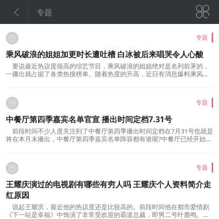


专题
专题
乘风破浪的姐姐加更时长遭吐槽 白冰被后来唱哭令人心酸
要说最近热议度很高的综艺节目，乘风破浪的姐姐绝对是名列前茅的，
一播出就占据了各类热搜榜单。随着热度的升高，近日有消息爆料乘风破
浪的姐姐加更，只是等官方公布了时长之...
专题
中餐厅第四季嘉宾名单官宣 播出时间定档7.31号
前段时间不少人度关注到了中餐厅第四季播出时间定档在7月31号也就是
将在本月末播出，中餐厅第四季嘉宾名单阵容都有谁呢?中餐厅已经开始宣
布第四季即将开始拍摄。之前《中餐厅的...
专题
王耀庆演过的电视剧有哪些有穷人吗 王耀庆个人资料简介走
红原因
说起王耀庆，最近他的热议度还是比较高的。前段时间他在都市爱情剧
《下一站是幸福》中饰演了非常受欢迎的霸道总裁，即男二号叶鹿鸣。王