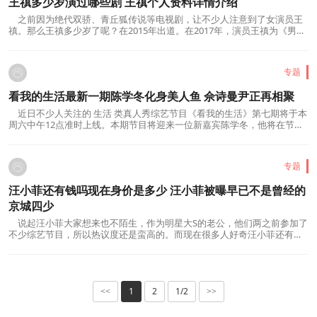
王禛多少岁演过哪些剧 王禛个人资料详情介绍
之前因为绝代双骄、青丘狐传说等电视剧，让不少人注意到了女演员王
禛。那么王禛多少岁了呢？在2015年出道。在2017年，演员王禛为《男人
装》拍摄了一组性感的照片，照片当中，王...
专题
看我的生活最新一期陈学冬化身美人鱼 佘诗曼尹正再相聚
近日不少人关注的 生活 类真人秀综艺节目《看我的生活》第七期将于本
周六中午12点准时上线。本期节目将迎来一位新嘉宾陈学冬，他将在节目
里带来自己的美人鱼表演首秀;而与此同...
专题
汪小菲还有钱吗现在身价是多少 汪小菲被曝早已不是曾经的
京城四少
说起汪小菲大家想来也不陌生，作为明星大S的老公，他们两之前参加了
不少综艺节目，所以热议度还是蛮高的。而现在很多人好奇汪小菲还有钱
吗身价是多少呢?曾经他有着京城四少的...
1
2
1/2
<<
>>