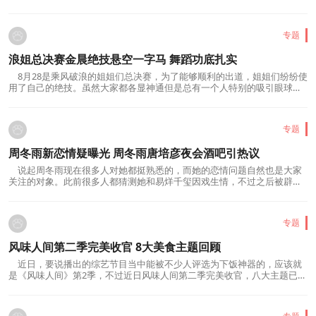
耀庆一直扮演着社会精英的角色。很久以...
专题
浪姐总决赛金晨绝技悬空一字马 舞蹈功底扎实
8月28是乘风破浪的姐姐们总决赛，为了能够顺利的出道，姐姐们纷纷使
用了自己的绝技。虽然大家都各显神通但是总有一个人特别的吸引眼球，
她就是 金晨 。在浪姐总决赛金晨展示绝...
专题
周冬雨新恋情疑曝光 周冬雨唐培彦夜会酒吧引热议
说起周冬雨现在很多人对她都挺熟悉的，而她的恋情问题自然也是大家
关注的对象。此前很多人都猜测她和易烊千玺因戏生情，不过之后被辟谣
了。而近日很多人注意到了周冬雨新恋情...
专题
风味人间第二季完美收官 8大美食主题回顾
近日，要说播出的综艺节目当中能被不少人评选为下饭神器的，应该就
是《风味人间》第2季，不过近日风味人间第二季完美收官，八大主题已经
播放完毕了，正式落下帷幕。这部由腾讯...