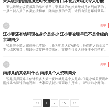
乘风破浪的姐姐加更时长遭吐槽 白冰被后来唱哭令人心酸
要说最近热议度很高的综艺节目，乘风破浪的姐姐绝对是名列前茅的，
一播出就占据了各类热搜榜单。随着热度的升高，近日有消息爆料乘风破
浪的姐姐加更，只是等官方公布了时长之...
美甲
汪小菲还有钱吗现在身价是多少 汪小菲被曝早已不是曾经的
京城四少
说起汪小菲大家想来也不陌生，作为明星大S的老公，他们两之前参加了
不少综艺节目，所以热议度还是蛮高的。而现在很多人好奇汪小菲还有钱
吗身价是多少呢?曾经他有着京城四少的...
美甲
雨婷儿的真名叫什么 雨婷儿个人资料简介
说起演员雨婷儿估计很多人第一反映就是这个人是谁?但是小编只要说出
雨婷儿出演过的电视剧，大家应该就知道雨婷儿是谁，《巴啦啦小魔仙》
是一部陪着我们的童年电视剧，她演的是...
1
2
1/2
<<
>>