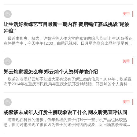
排名第五。很多人对今田美樱十分的好奇，...
美甲
让生活好看综艺节目最新一期内容 费启鸣伍嘉成挑战“尾波
冲浪”
最近由郑爽、柳岩、许魏洲等人作为常驻嘉宾的综艺节目让 生活 好看正
在热播当中，今天中午12:00，由腾讯视频、日月星光联合出品的明星独居
生活观察综艺《让生活好看》第六期上线...
美甲
郑云灿家境怎么样 郑云灿个人资料详情介绍
欧弟的老婆郑云灿不知道大家有没有了解过她的信息？2014年，欧弟宣
布于2014年在重庆市民政局与重庆女孩郑云灿结婚。郑云灿的个人资料、
家庭背景、郑云灿身高、等个人资料很快被...
美甲
杨紫谈未成年人打赏主播现象说了什么 网友听完直呼认同
随着现在科技的进步，低年龄段的孩子们对于一些手机产品也比较熟
悉，但同时也出现了很多因为孩子沉迷于网络的现象。近日杨紫谈未成年
人打赏主播现象说了什么呢?很多网友看完她...