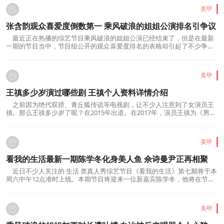
美甲
张含韵观众喜爱度倒数第一 乘风破浪的姐姐公演排名引争议
最近正在热播的综艺节目乘风破浪的姐姐公演已经结束了，但是在最新
一期的节目当中，节目组公开的观众喜爱度排名的表格却引起了不少争
议。因为这里面张含韵观众喜爱度倒数第一...
美甲
王禛多少岁演过哪些剧 王禛个人资料详情介绍
之前因为绝代双骄、青丘狐传说等电视剧，让不少人注意到了女演员王
禛。那么王禛多少岁了呢？在2015年出道。在2017年，演员王禛为《男人
装》拍摄了一组性感的照片，照片当中，王...
美甲
看我的生活最新一期陈学冬化身美人鱼 佘诗曼尹正再相聚
近日不少人关注的 生活 类真人秀综艺节目《看我的生活》第七期将于本
周六中午12点准时上线。本期节目将迎来一位新嘉宾陈学冬，他将在节目
里带来自己的美人鱼表演首秀;而与此同...
美甲