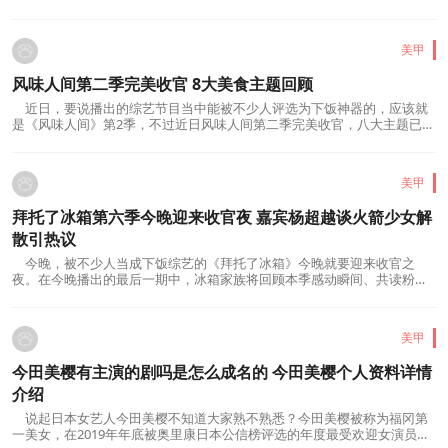
了。而近日很多人注意到了周冬雨新恋情...
美甲
风味人间第二季完美收官 8大美食主题回顾
近日，要说播出的综艺节目当中能被不少人评选为下饭神器的，应该就
是《风味人间》第2季，不过近日风味人间第二季完美收官，八大主题已经
播放完毕了，正式落下帷幕。这部由腾讯...
美甲
拜托了冰箱第六季今晚迎来收官夜 嘉宾杨超越谈火箭少女解
散引热议
今晚，被不少人当成下饭综艺的《拜托了冰箱》今晚就要迎来收官之
夜。在今晚播出的最后一期中，冰箱家族将回顾本季感动瞬间、共读粉丝
来信，前来做客的杨超越也将打开自己的冰...
美甲
今田美樱有主演的剧吗是怎么成名的 今田美樱个人资料详情
介绍
说起日本女艺人今田美樱不知道大家熟不熟悉？今田美樱被称为福冈第
一美女，在2019年年底被奥里康日本公信榜评选的年度最受欢迎女演员中