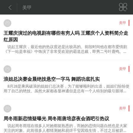


美甲
美甲
王耀庆演过的电视剧有哪些有穷人吗 王耀庆个人资料简介走
红原因
说起王耀庆，最近他的热议度还是比较高的。前段时间他在都市爱情剧
《下一站是幸福》中饰演了非常受欢迎的霸道总裁，即男二号叶鹿鸣。王
耀庆一直扮演着社会精英的角色。很久以...
美甲
浪姐总决赛金晨绝技悬空一字马 舞蹈功底扎实
8月28是乘风破浪的姐姐们总决赛，为了能够顺利的出道，姐姐们纷纷使
用了自己的绝技。虽然大家都各显神通但是总有一个人特别的吸引眼球，
她就是 金晨 。在浪姐总决赛金晨展示绝...
美甲
周冬雨新恋情疑曝光 周冬雨唐培彦夜会酒吧引热议
说起周冬雨现在很多人对她都挺熟悉的，而她的恋情问题自然也是大家
关注的对象。此前很多人都猜测她和易烊千玺因戏生情，不过之后被辟谣