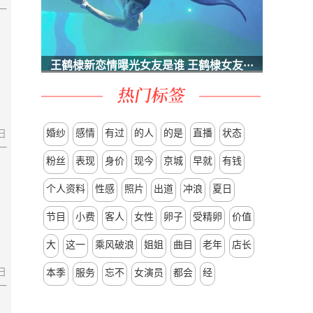
一
王鹤棣新恋情曝光女友是谁 王鹤棣女友···
婚纱
感情
有过
的人
的是
直播
状态
日
一
粉丝
表现
身价
现今
京城
早就
有钱
个人资料
性感
照片
出道
冲浪
夏日
节目
小费
客人
女性
卵子
受精卵
价值
大
这一
乘风破浪
姐姐
曲目
老年
店长
日
本季
服务
忘不
女演员
都会
经
一