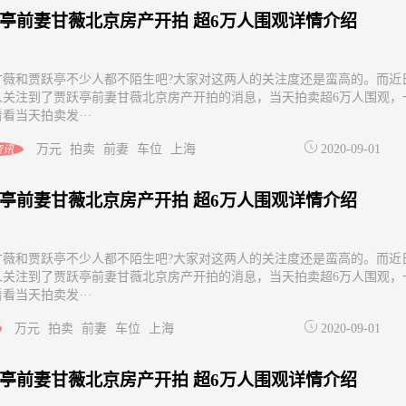
亭前妻甘薇北京房产开拍 超6万人围观详情介绍
甘薇和贾跃亭不少人都不陌生吧?大家对这两人的关注度还是蛮高的。而近
人关注到了贾跃亭前妻甘薇北京房产开拍的消息，当天拍卖超6万人围观，
看当天拍卖发···
万元
拍卖
前妻
车位
上海
2020-09-01
资讯
亭前妻甘薇北京房产开拍 超6万人围观详情介绍
甘薇和贾跃亭不少人都不陌生吧?大家对这两人的关注度还是蛮高的。而近
人关注到了贾跃亭前妻甘薇北京房产开拍的消息，当天拍卖超6万人围观，
看当天拍卖发···
万元
拍卖
前妻
车位
上海
2020-09-01
亭前妻甘薇北京房产开拍 超6万人围观详情介绍