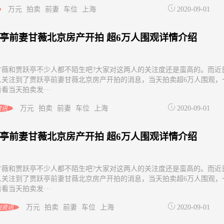
万元
拍卖
前妻
车位
上海
2020-09-01
亭前妻甘薇北京房产开拍 超6万人围观详情介绍
甘薇和贾跃亭不少人都不陌生吧?大家对这两人的关注度还是蛮高的。而近
人关注到了贾跃亭前妻甘薇北京房产开拍的消息，当天拍卖超6万人围观，
看当天拍卖发···
万元
拍卖
前妻
车位
上海
2020-09-01
资讯
亭前妻甘薇北京房产开拍 超6万人围观详情介绍
甘薇和贾跃亭不少人都不陌生吧?大家对这两人的关注度还是蛮高的。而近
人关注到了贾跃亭前妻甘薇北京房产开拍的消息，当天拍卖超6万人围观，
看当天拍卖发···
万元
拍卖
前妻
车位
上海
2020-09-01
剧资讯