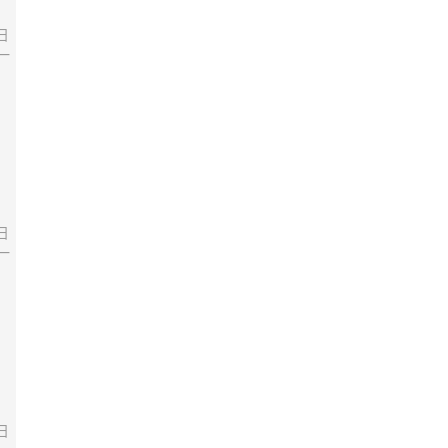
日
一
日
一
日