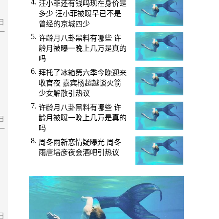
汪小菲还有钱吗现在身价是
多少 汪小菲被曝早已不是
日
曾经的京城四少
一
许龄月八卦黑料有哪些 许
龄月被曝一晚上几万是真的
吗
拜托了冰箱第六季今晚迎来
收官夜 嘉宾杨超越谈火箭
少女解散引热议
许龄月八卦黑料有哪些 许
龄月被曝一晚上几万是真的
日
吗
一
周冬雨新恋情疑曝光 周冬
雨唐培彦夜会酒吧引热议
日