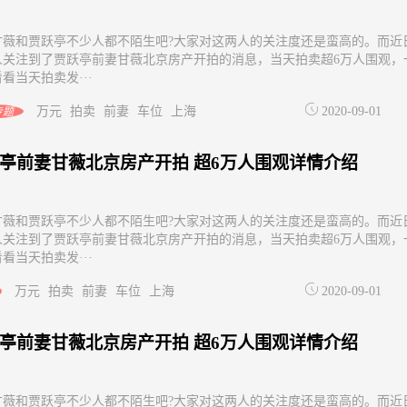
甘薇和贾跃亭不少人都不陌生吧?大家对这两人的关注度还是蛮高的。而近
人关注到了贾跃亭前妻甘薇北京房产开拍的消息，当天拍卖超6万人围观，
看当天拍卖发···
万元
拍卖
前妻
车位
上海
2020-09-01
专题
亭前妻甘薇北京房产开拍 超6万人围观详情介绍
甘薇和贾跃亭不少人都不陌生吧?大家对这两人的关注度还是蛮高的。而近
人关注到了贾跃亭前妻甘薇北京房产开拍的消息，当天拍卖超6万人围观，
看当天拍卖发···
万元
拍卖
前妻
车位
上海
2020-09-01
亭前妻甘薇北京房产开拍 超6万人围观详情介绍
甘薇和贾跃亭不少人都不陌生吧?大家对这两人的关注度还是蛮高的。而近