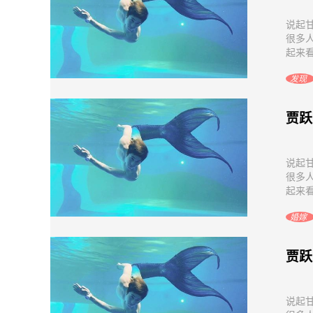
说起
很多
起来看
发现
贾跃
说起
很多
起来看
婚嫁
贾跃
说起