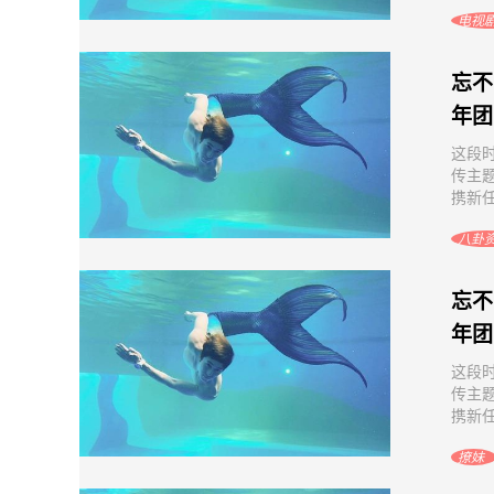
电视
忘不
年团
这段
传主
携新任
八卦
忘不
年团
这段
传主
携新任
撩妹