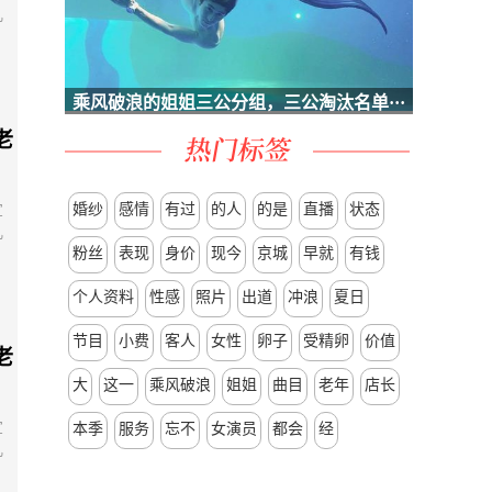
儿
乘风破浪的姐姐三公分组，三公淘汰名单···
老
婚纱
感情
有过
的人
的是
直播
状态
宣
儿
粉丝
表现
身价
现今
京城
早就
有钱
个人资料
性感
照片
出道
冲浪
夏日
节目
小费
客人
女性
卵子
受精卵
价值
老
大
这一
乘风破浪
姐姐
曲目
老年
店长
宣
本季
服务
忘不
女演员
都会
经
儿