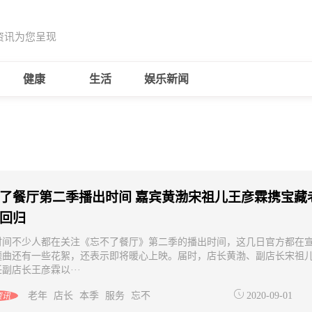
资讯为您呈现
健康
生活
娱乐新闻
了餐厅第二季播出时间 嘉宾黄渤宋祖儿王彦霖携宝藏
回归
时间不少人都在关注《忘不了餐厅》第二季的播出时间，这几日官方都在
题曲还有一些花絮，还表示即将暖心上映。届时，店长黄渤、副店长宋祖
副店长王彦霖以···
老年
店长
本季
服务
忘不
2020-09-01
资讯