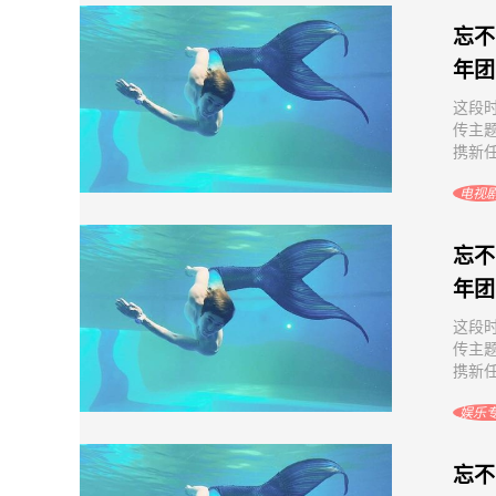
忘不
年团
这段
传主
携新任
电视
忘不
年团
这段
传主
携新任
娱乐
忘不