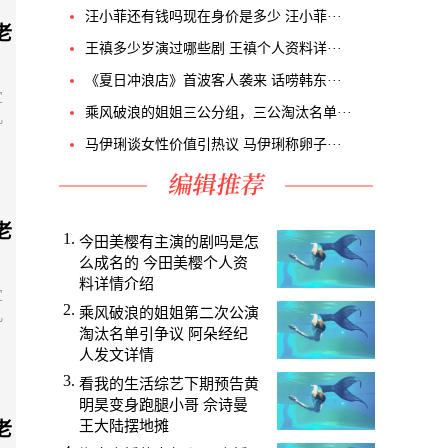
汪小菲还有钱吗现在身价是多少 汪小菲···
老
王禛多少岁演过哪些剧 王禛个人资料详···
《夏日冲浪店》首波客人袭来 话唠韩东···
宣
乘风破浪的姐姐三公分组，三公淘汰名单···
儿
马伊琍谈女性价值引热议 马伊琍称卵子···
老
今田美樱有主演的剧吗是怎
么成名的 今田美樱个人资
料详情介绍
宣
乘风破浪的姐姐第二次公演
儿
淘汰名单引争议 阿朵经纪
人发文详情
看我的生活综艺下期预告黄
明昊变身跑腿小哥 佘诗曼
王大陆摆地摊
老