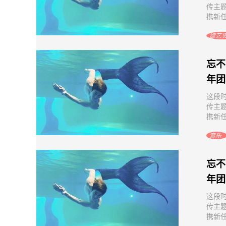
传主
携新任
综艺
忘不
年团
这段
传主
携新任
音乐
忘不
年团
这段
传主
携新任