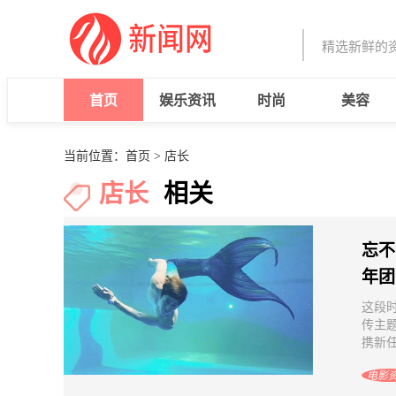
精选新鲜的
首页
娱乐资讯
时尚
美容
当前位置：
首页
> 店长
店长
相关
忘不
年团
这段
传主
携新任
电影