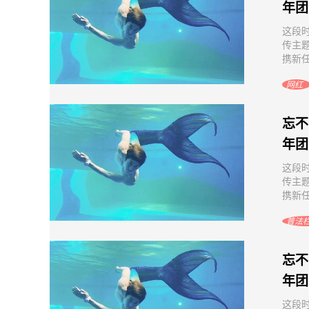
年团
这段
传主
携新任
网红
忘不
年团
这段
传主
携新任
普法
忘不
年团
这段