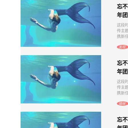
忘不
年团
这段
传主
携新任
发现
忘不
年团
这段
传主
携新任
婚嫁
忘不