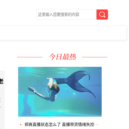
老
宣
儿
郑爽直播状态怎么了 直播带货情绪失控···