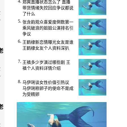
郑爽直播状态怎么了 直播
带货情绪失控回应争议都说
宣
了什么
儿
张含韵观众喜爱度倒数第一
乘风破浪的姐姐公演排名引
争议
王鹤棣新恋情曝光女友是谁
王鹤棣女友个人资料深扒
老
王禛多少岁演过哪些剧 王
禛个人资料详情介绍
宣
儿
马伊琍谈女性价值引热议
马伊琍称卵子的使命不是成
为受精卵
老
宣