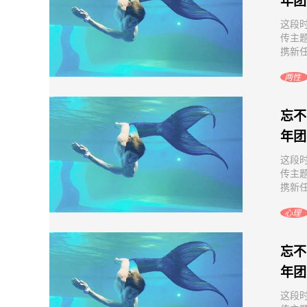
年团
这段
传主
携新任
两性
忘不
年团
这段
传主
携新任
心理
忘不
年团
这段