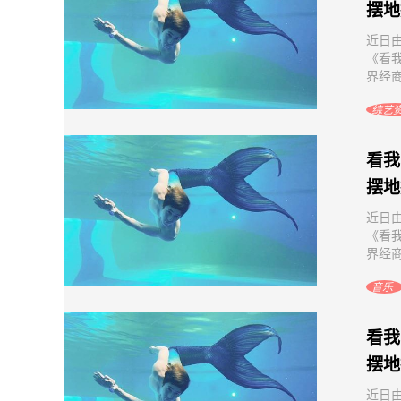
摆地
近日
《看
界经商
综艺
看我
摆地
近日
《看
界经商
音乐
看我
摆地
近日