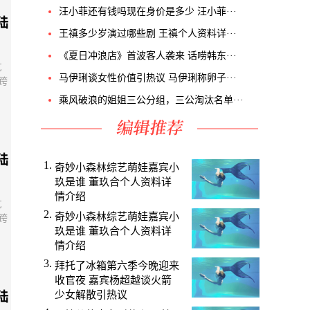
汪小菲还有钱吗现在身价是多少 汪小菲···
陆
王禛多少岁演过哪些剧 王禛个人资料详···
《夏日冲浪店》首波客人袭来 话唠韩东···
艺
马伊琍谈女性价值引热议 马伊琍称卵子···
跨
乘风破浪的姐姐三公分组，三公淘汰名单···
陆
奇妙小森林综艺萌娃嘉宾小
玖是谁 董玖合个人资料详
情介绍
艺
奇妙小森林综艺萌娃嘉宾小
跨
玖是谁 董玖合个人资料详
情介绍
拜托了冰箱第六季今晚迎来
收官夜 嘉宾杨超越谈火箭
少女解散引热议
陆