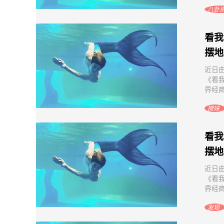
八卦
看我
摆地
近日
《看
界经商
撩妹
看我
摆地
近日
《看
界经商
发现