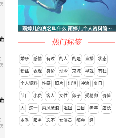
跨
雨婷儿的真名叫什么 雨婷儿个人资料简···
陆
婚纱
感情
有过
的人
的是
直播
状态
艺
跨
粉丝
表现
身价
现今
京城
早就
有钱
个人资料
性感
照片
出道
冲浪
夏日
节目
小费
客人
女性
卵子
受精卵
价值
陆
大
这一
乘风破浪
姐姐
曲目
老年
店长
艺
本季
服务
忘不
女演员
都会
经
跨