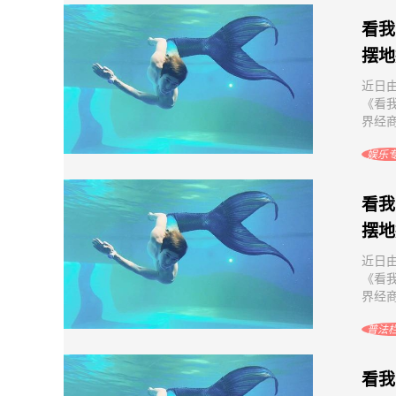
看我
摆地
近日
《看
界经商
娱乐
看我
摆地
近日
《看
界经商
普法
看我