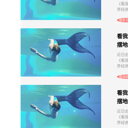
《看
界经商
电影
看我
摆地
近日
《看
界经商
电视
看我
摆地
近日
《看
界经商