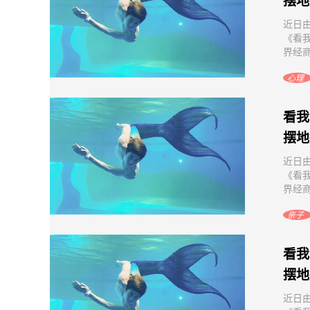
摆地
近日
《看
界经商
心理
看我
摆地
近日
《看
界经商
亲子
看我
摆地
近日