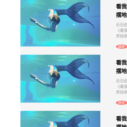
看我
摆地
近日
《看
界经商
婚嫁
看我
摆地
近日
《看
界经商
两性
看我