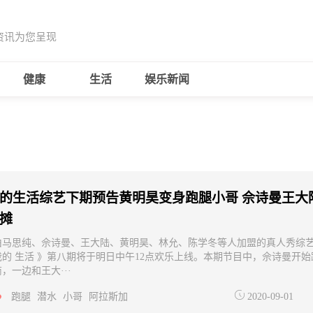
资讯为您呈现
健康
生活
娱乐新闻
的生活综艺下期预告黄明昊变身跑腿小哥 佘诗曼王大
摊
由马思纯、佘诗曼、王大陆、黄明昊、林允、陈学冬等人加盟的真人秀综
我的 生活 》第八期将于明日中午12点欢乐上线。本期节目中，佘诗曼开始
，一边和王大···
跑腿
潜水
小哥
阿拉斯加
2020-09-01