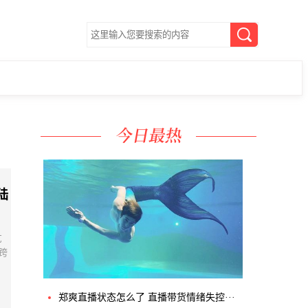
陆
艺
跨
郑爽直播状态怎么了 直播带货情绪失控···