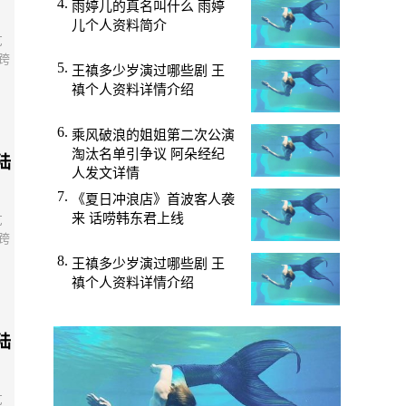
雨婷儿的真名叫什么 雨婷
儿个人资料简介
艺
跨
王禛多少岁演过哪些剧 王
禛个人资料详情介绍
乘风破浪的姐姐第二次公演
淘汰名单引争议 阿朵经纪
陆
人发文详情
《夏日冲浪店》首波客人袭
来 话唠韩东君上线
艺
跨
王禛多少岁演过哪些剧 王
禛个人资料详情介绍
陆
艺