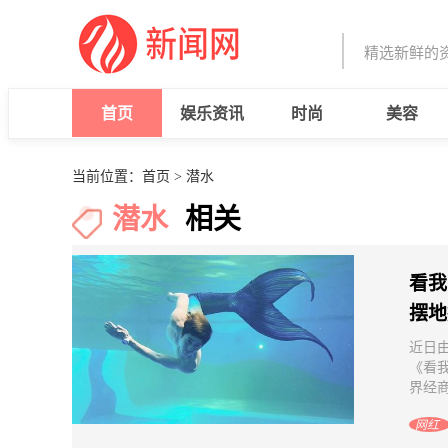
精选新鲜的
首页
娱乐资讯
时尚
美容
当前位置：
首页
> 潜水
潜水
相关
看我
摆地
近日
《看
界经商
网红